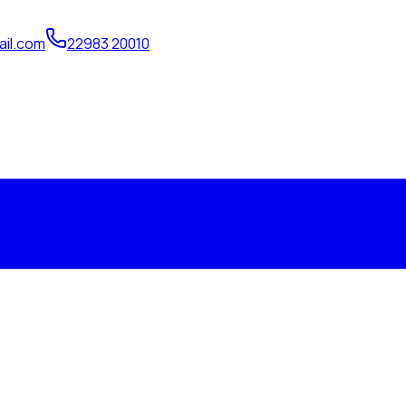
il.com
22983 20010