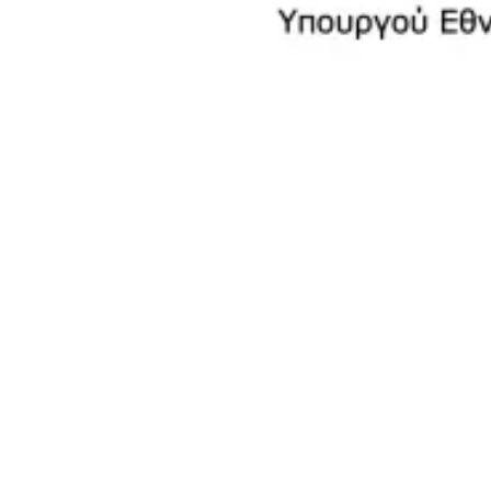
Φορέας:
Υπουργείο Εθνικής Οικονομίας και
Οικονομικών — Κτηματική Υπηρεσία Πειραιά-Νήσων και
Δυτικής Αττικής
Διεύθυνση:
Νικήτα 15, 18531 Πειραιάς
Email:
ky-peiraia@gspp.gr
Τηλέφωνο:
213 2118652
ΑΔΑ:
ΡΦ5ΓΗ-ΨΩΗ
Αρ. Πρωτοκόλλου:
26228ΕΞΕ2026 (04/03/2026)