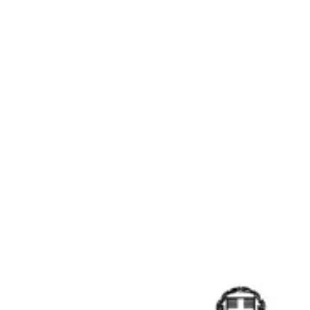
Αρχική
Ανακοινώσεις
Διακήρυξη Ηλεκτρονικής Δημοπρασίας
Παραχώρησης Απλής Χρήσης Αιγιαλού
Γενική Ανακοίνωση
Δημοσιεύτηκε στις
10 Μαρτίου 2026