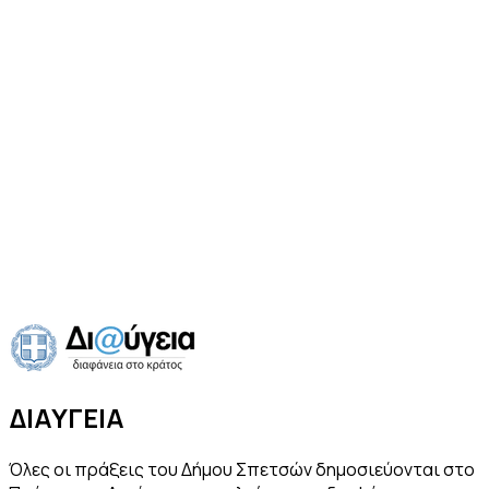
Διακήρυξη (PDF)
PDF
·
8.3 MB
·
16 Ιουλ 2026
Λήψη
Προβολή
Προηγούμενο
Ανακοίνωση ΣΟΧ 1/2026 για την
πρόσληψη προσωπικού με σχέση εργασίας ΙΔΟΧ για την
αντιμετώπιση απρόβλεπτων και επειγουσών αναγκών
Επόμενο
Ανακοίνωση για τις
συνδέσεις με το νέο δίκτυο αποχέτευσης
ΔΙΑΥΓΕΙΑ
Όλες οι πράξεις του Δήμου Σπετσών δημοσιεύονται στο