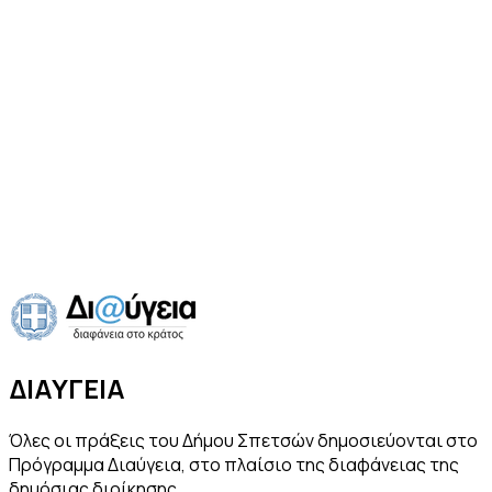
οικισμό.
Ο επισκέπτης συναντά τις μαρτυρίες του ένδοξου
ιστορικού παρελθόντος σε κάθε βήμα, στα αρχοντικά
καπετανόσπιτα, την Ντάπια, το παλιό Λιμάνι, τον Άγιο
Νικόλα, την Αναργύρειο Σχολή, το Ποσειδώνιο, τα
βοτσαλωτά δρομάκια, τα Μουσεία μας, την Αρμάτα, τα
καρνάγια και σε πολλά ακόμη αξιοθέατα που
περιγράφονται στην ιστοσελίδα του Δήμου μας.
Συνεχίζουμε το ταξίδι μας στο χρόνο, διατηρώντας τα
μοναδικά στοιχεία του νησιού μας.
ΔΙΑΥΓΕΙΑ
Όλες οι πράξεις του Δήμου Σπετσών δημοσιεύονται στο
Πρόγραμμα Διαύγεια, στο πλαίσιο της διαφάνειας της
δημόσιας διοίκησης.