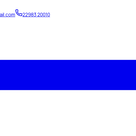
il.com
22983 20010