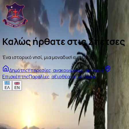
Καλώς ήρθατε στις Σπέτσες
Ένα ιστορικό νησί, μια μοναδική εμπειρία
Δημότης
Υπηρεσίες, ανακοινώσεις, αιτήσεις
Επισκέπτης
Παραλίες, αξιοθέατα, ιστορία
ΕΛ
EN