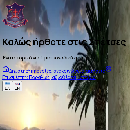
Καλώς ήρθατε στις Σπέτσες
Ένα ιστορικό νησί, μια μοναδική εμπειρία
Δημότης
Υπηρεσίες, ανακοινώσεις, αιτήσεις
Επισκέπτης
Παραλίες, αξιοθέατα, ιστορία
ΕΛ
EN